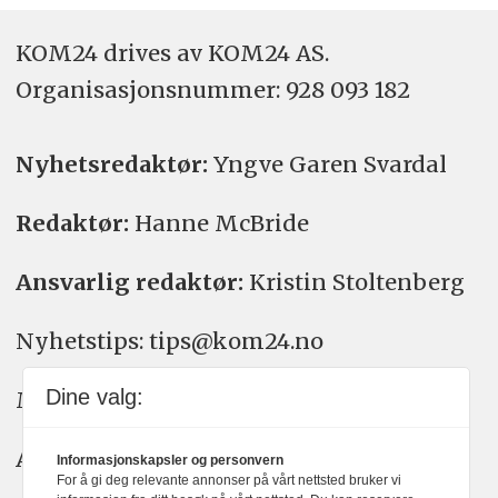
KOM24 drives av KOM24 AS.
Organisasjons­nummer: 928 093 182
Nyhetsredaktør:
Yngve Garen Svardal
Redaktør:
Hanne McBride
Ansvarlig redaktør:
Kristin Stoltenberg
Nyhetstips: tips@kom24.no
Dine valg:
Meninger: meninger@kom24.no
Annonse: annonse@watchmedia.no
Informasjonskapsler og personvern
For å gi deg relevante annonser på vårt nettsted bruker vi