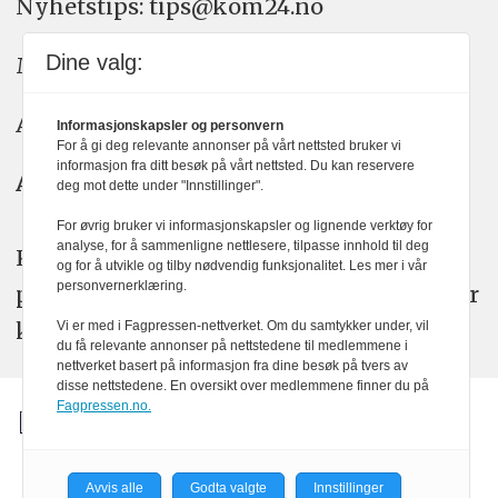
Nyhetstips: tips@kom24.no
Dine valg:
Meninger: meninger@kom24.no
Annonse: annonse@watchmedia.no
Informasjonskapsler og personvern
For å gi deg relevante annonser på vårt nettsted bruker vi
informasjon fra ditt besøk på vårt nettsted. Du kan reservere
Abonnement:
kom24@watchmedia.no
deg mot dette under "Innstillinger".
For øvrig bruker vi informasjonskapsler og lignende verktøy for
analyse, for å sammenligne nettlesere, tilpasse innhold til deg
KOM24 arbeider etter Vær Varsom-
og for å utvikle og tilby nødvendig funksjonalitet. Les mer i vår
personvernerklæring.
plakatens regler for god presseskikk. Her
kan du lese mer om
PFUs
arbeid.
Vi er med i Fagpressen-nettverket. Om du samtykker under, vil
du få relevante annonser på nettstedene til medlemmene i
nettverket basert på informasjon fra dine besøk på tvers av
disse nettstedene. En oversikt over medlemmene finner du på
Fagpressen.no.
Avvis alle
Godta valgte
Innstillinger