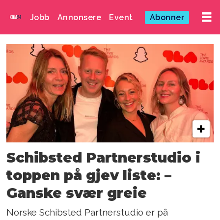
Jobb
Annonsere
Event
Abonner
Emne:
lovie
awards
Schibsted Partnerstudio i
toppen på gjev liste: –
Ganske svær greie
Norske Schibsted Partnerstudio er på