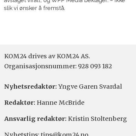
avslaget viralt, og WPP Media beklager: – Ikke
slik vi ønsker å fremstå.
KOM24 drives av KOM24 AS.
Organisasjons­nummer: 928 093 182
Nyhetsredaktør:
Yngve Garen Svardal
Redaktør:
Hanne McBride
Ansvarlig redaktør:
Kristin Stoltenberg
Nyhetstips: tips@kom24.no