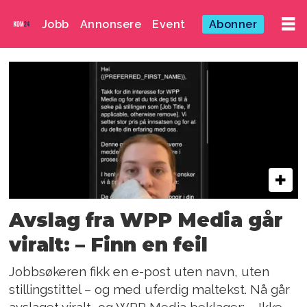
Jobb
Annonsere
Event
Abonner
Emne:
lovise
larine
asdal
Avslag fra WPP Media går
viralt: – Finn en feil
Jobbsøkeren fikk en e-post uten navn, uten
stillingstittel – og med uferdig maltekst. Nå går