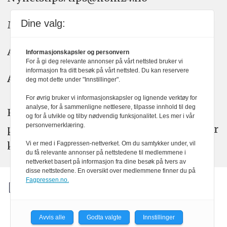
Dine valg:
Meninger: meninger@kom24.no
Annonse: annonse@watchmedia.no
Informasjonskapsler og personvern
For å gi deg relevante annonser på vårt nettsted bruker vi
informasjon fra ditt besøk på vårt nettsted. Du kan reservere
Abonnement:
kom24@watchmedia.no
deg mot dette under "Innstillinger".
For øvrig bruker vi informasjonskapsler og lignende verktøy for
analyse, for å sammenligne nettlesere, tilpasse innhold til deg
KOM24 arbeider etter Vær Varsom-
og for å utvikle og tilby nødvendig funksjonalitet. Les mer i vår
personvernerklæring.
plakatens regler for god presseskikk. Her
kan du lese mer om
PFUs
arbeid.
Vi er med i Fagpressen-nettverket. Om du samtykker under, vil
du få relevante annonser på nettstedene til medlemmene i
nettverket basert på informasjon fra dine besøk på tvers av
disse nettstedene. En oversikt over medlemmene finner du på
Fagpressen.no.
Avvis alle
Godta valgte
Innstillinger