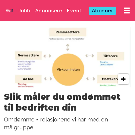
Jobb
Annonsere
Event
Abonner
Emne:
målgrupper
Slik måler du omdømmet
til bedriften din
Omdømme = relasjonene vi har med en
målgruppe