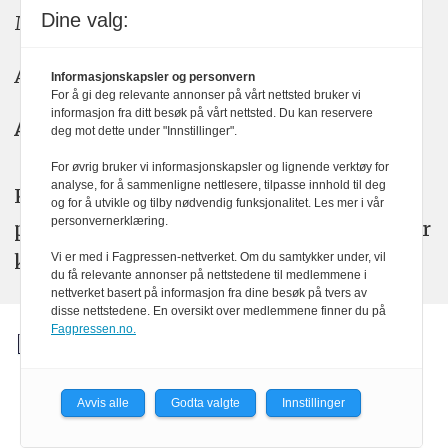
Dine valg:
Meninger: meninger@kom24.no
Annonse: annonse@watchmedia.no
Informasjonskapsler og personvern
For å gi deg relevante annonser på vårt nettsted bruker vi
informasjon fra ditt besøk på vårt nettsted. Du kan reservere
Abonnement:
kom24@watchmedia.no
deg mot dette under "Innstillinger".
For øvrig bruker vi informasjonskapsler og lignende verktøy for
analyse, for å sammenligne nettlesere, tilpasse innhold til deg
KOM24 arbeider etter Vær Varsom-
og for å utvikle og tilby nødvendig funksjonalitet. Les mer i vår
personvernerklæring.
plakatens regler for god presseskikk. Her
kan du lese mer om
PFUs
arbeid.
Vi er med i Fagpressen-nettverket. Om du samtykker under, vil
du få relevante annonser på nettstedene til medlemmene i
nettverket basert på informasjon fra dine besøk på tvers av
disse nettstedene. En oversikt over medlemmene finner du på
Fagpressen.no.
Avvis alle
Godta valgte
Innstillinger
Powered by Labrador CMS