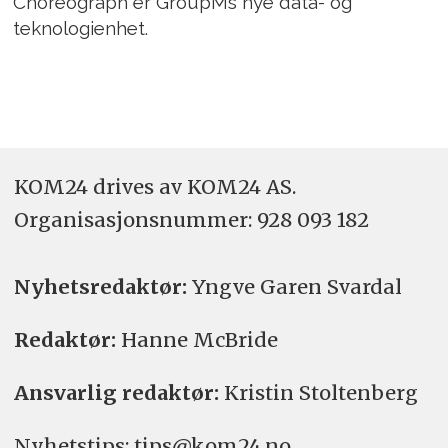
Choreograph er GroupMs nye data- og
teknologienhet.
KOM24 drives av KOM24 AS.
Organisasjons­nummer: 928 093 182
Nyhetsredaktør:
Yngve Garen Svardal
Redaktør:
Hanne McBride
Ansvarlig redaktør:
Kristin Stoltenberg
Nyhetstips: tips@kom24.no