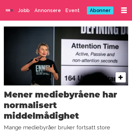
Jobb
Annonsere
Event
Abonner
Emne:
medieplanlegging
og
effektmåling
Mener mediebyråene har
normalisert
middelmådighet
Mange mediebyråer bruker fortsatt store