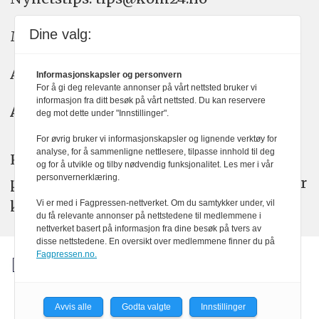
Dine valg:
Meninger: meninger@kom24.no
Annonse: annonse@watchmedia.no
Informasjonskapsler og personvern
For å gi deg relevante annonser på vårt nettsted bruker vi
informasjon fra ditt besøk på vårt nettsted. Du kan reservere
Abonnement:
kom24@watchmedia.no
deg mot dette under "Innstillinger".
For øvrig bruker vi informasjonskapsler og lignende verktøy for
analyse, for å sammenligne nettlesere, tilpasse innhold til deg
KOM24 arbeider etter Vær Varsom-
og for å utvikle og tilby nødvendig funksjonalitet. Les mer i vår
personvernerklæring.
plakatens regler for god presseskikk. Her
kan du lese mer om
PFUs
arbeid.
Vi er med i Fagpressen-nettverket. Om du samtykker under, vil
du få relevante annonser på nettstedene til medlemmene i
nettverket basert på informasjon fra dine besøk på tvers av
disse nettstedene. En oversikt over medlemmene finner du på
Fagpressen.no.
Avvis alle
Godta valgte
Innstillinger