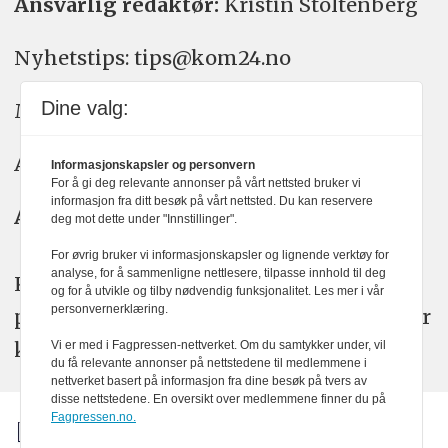
Ansvarlig redaktør:
Kristin Stoltenberg
Nyhetstips: tips@kom24.no
Dine valg:
Meninger: meninger@kom24.no
Annonse: annonse@watchmedia.no
Informasjonskapsler og personvern
For å gi deg relevante annonser på vårt nettsted bruker vi
informasjon fra ditt besøk på vårt nettsted. Du kan reservere
Abonnement:
kom24@watchmedia.no
deg mot dette under "Innstillinger".
For øvrig bruker vi informasjonskapsler og lignende verktøy for
analyse, for å sammenligne nettlesere, tilpasse innhold til deg
KOM24 arbeider etter Vær Varsom-
og for å utvikle og tilby nødvendig funksjonalitet. Les mer i vår
personvernerklæring.
plakatens regler for god presseskikk. Her
kan du lese mer om
PFUs
arbeid.
Vi er med i Fagpressen-nettverket. Om du samtykker under, vil
du få relevante annonser på nettstedene til medlemmene i
nettverket basert på informasjon fra dine besøk på tvers av
disse nettstedene. En oversikt over medlemmene finner du på
Fagpressen.no.