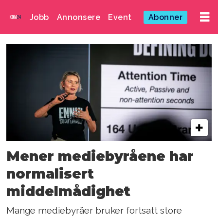
Jobb
Annonsere
Event
Abonner
Emne:
medieproblemer
Mener mediebyråene har
normalisert
middelmådighet
Mange mediebyråer bruker fortsatt store