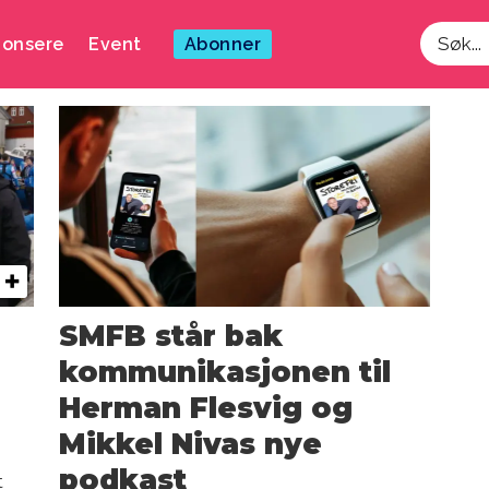
onsere
Event
Abonner
Søk
SMFB står bak
kommunikasjonen til
Herman Flesvig og
Mikkel Nivas nye
podkast
t