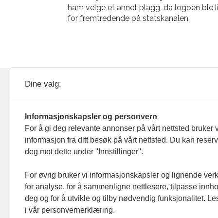
ham velge et annet plagg, da logoen ble li
for fremtredende på statskanalen.
KOM24 drives av KOM24 AS.
Nyh
Dine valg:
Organisasjons­nummer: 928
Red
093 182
Informasjonskapsler og personvern
Ans
For å gi deg relevante annonser på vårt nettsted bruker v
informasjon fra ditt besøk på vårt nettsted. Du kan reser
Nyh
deg mot dette under "Innstillinger".
Men
For øvrig bruker vi informasjonskapsler og lignende ver
for analyse, for å sammenligne nettlesere, tilpasse innhol
Ann
deg og for å utvikle og tilby nødvendig funksjonalitet. L
i vår personvernerklæring.
Abo