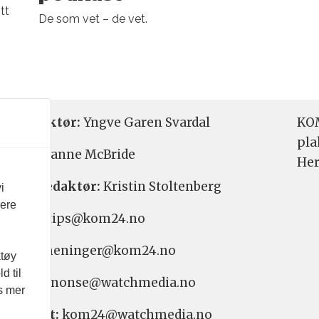
tt
De som vet – de vet.
etsredaktør:
Yngve Garen Svardal
KOM
pla
aktør:
Hanne McBride
Her
varlig redaktør:
Kristin Stoltenberg
i
vere
etstips: tips@kom24.no
inger: meninger@kom24.no
ktøy
d til
onse: annonse@watchmedia.no
es mer
nnement:
kom24@watchmedia.no