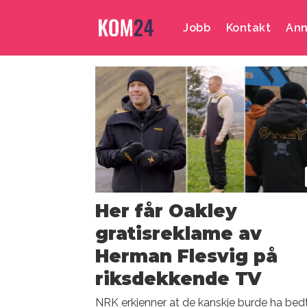
Jobb
Kontakt
Ann
Emne:
mikkel
niva
Her får Oakley
gratisreklame av
Herman Flesvig på
riksdekkende TV
NRK erkjenner at de kanskje burde ha bed