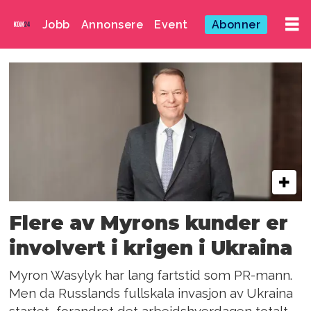
Jobb
Annonsere
Event
Abonner
Emne:
myron
wasylyk
Flere av Myrons kunder er
involvert i krigen i Ukraina
Myron Wasylyk har lang fartstid som PR-mann.
Men da Russlands fullskala invasjon av Ukraina