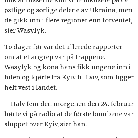
østlige og sørlige delene av Ukraina, men
Første sak ble publisert 5. januar og
de gikk inn i flere regioner enn forventet,
tok for seg
hvordan norske Itera
, med
sier Wasylyk.
flere hundre ansatte i Ukraina, la sin
kommunikasjonsplan da Russland
To dager før var det allerede rapporter
gikk til fullskala innvasjon på sitt
om at et angrep var på trappene.
naboland.
Wasylyk og kona hans fikk ungene inn i
bilen og kjørte fra Kyiv til Lviv, som ligger
Neste sak kommer i uke fire og
helt vest i landet.
handler om hvordan en ukrainsk
toppklubb som jevnlig kjemper i
– Halv fem den morgenen den 24. februar
Europa, klarer å kommunisere med
hørte vi på radio at de første bombene var
sine fans, selv om klubben ikke har
sluppet over Kyiv, sier han.
spilt på sin hjemmebane på snart tolv