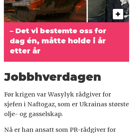
– Det vi bestemte oss for
én, måtte holde i år
dag
etter år
Jobbhverdagen
Før krigen var Wasylyk rådgiver for
sjefen i Naftogaz, som er Ukrainas største
olje- og gasselskap.
Nå er han ansatt som PR-rådgiver for