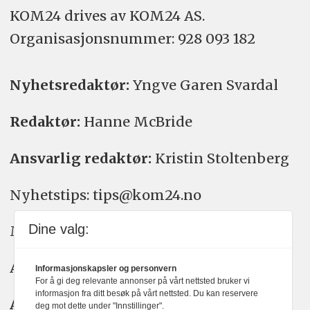
KOM24 drives av KOM24 AS.
Organisasjons­nummer: 928 093 182
Nyhetsredaktør:
Yngve Garen Svardal
Redaktør:
Hanne McBride
Ansvarlig redaktør:
Kristin Stoltenberg
Nyhetstips: tips@kom24.no
Dine valg:
Meninger: meninger@kom24.no
Annonse: annonse@watchmedia.no
Informasjonskapsler og personvern
For å gi deg relevante annonser på vårt nettsted bruker vi
informasjon fra ditt besøk på vårt nettsted. Du kan reservere
Abonnement:
kom24@watchmedia.no
deg mot dette under "Innstillinger".