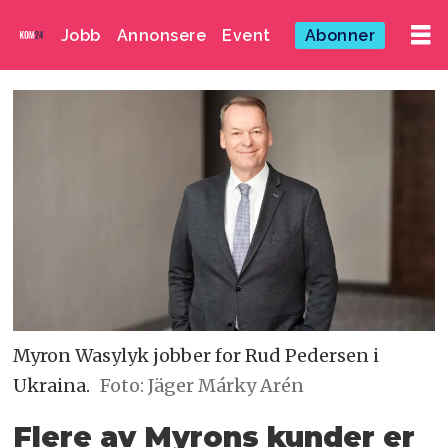
Jobb
Annonsere
Event
Abonner
Myron Wasylyk jobber for Rud Pedersen i
Ukraina.
Foto: Jäger Márky Arén
Flere av Myrons kunder er