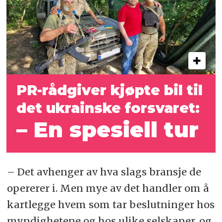
PR-rådgiver kjøpte bil til
det
ukrainske forsvaret:
– En spesiell tur
– Det avhenger av hva slags bransje de
opererer i. Men mye av det handler om å
kartlegge hvem som tar beslutninger hos
myndighetene og hos ulike selskaper, og