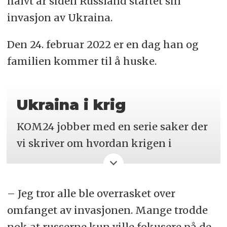
halvt år siden Russland startet sin
invasjon av Ukraina.
Den 24. februar 2022 er en dag han og
familien kommer til å huske.
Ukraina i krig
KOM24 jobber med en serie saker der
vi skriver om hvordan krigen i
Ukraina har påvirket
kommunikasjonsarbeid i Norge og i
– Jeg tror alle ble overrasket over
Ukraina. Dette er andre sak i vår
omfanget av invasjonen. Mange trodde
serie.
nok at russerne kun ville fokusere på de