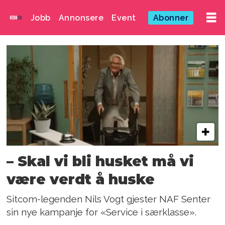
Jobb
Annonsere
Event
Abonner
Emne:
nils
vogt
– Skal vi bli husket må vi
være verdt å huske
Sitcom-legenden Nils Vogt gjester NAF Senter
sin nye kampanje for «Service i særklasse».