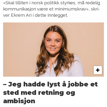
«Skal til­li­ten i norsk po­li­tikk styr­kes, må re­de­lig
kom­mu­ni­ka­sjon være et mi­ni­mums­krav», skri­
ver Ekrem Ari i det­te inn­leg­get.
– Jeg hadde lyst å jobbe et
sted med retning og
ambisjon