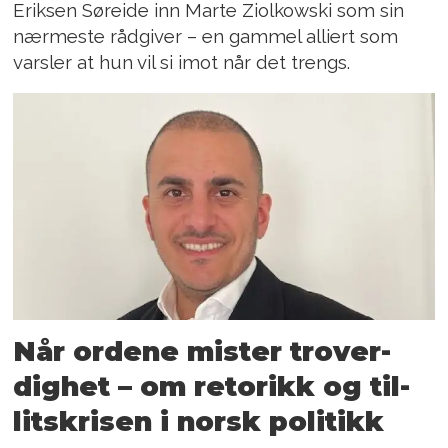
Eriksen Søreide inn Marte Ziolkowski som sin
nærmeste rådgiver – en gammel alliert som
varsler at hun vil si imot når det trengs.
Når or­de­ne mis­ter tro­ver­
dig­het – om re­to­rikk og til­
lits­kri­sen i norsk po­li­tikk