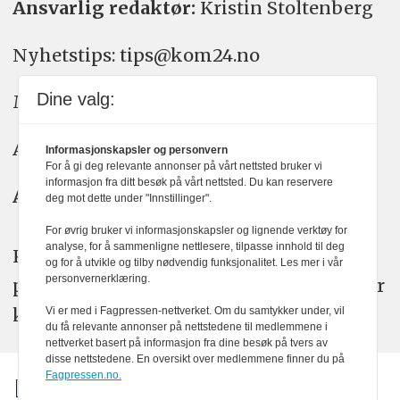
Ansvarlig redaktør:
Kristin Stoltenberg
Nyhetstips: tips@kom24.no
Dine valg:
Meninger: meninger@kom24.no
Annonse: annonse@watchmedia.no
Informasjonskapsler og personvern
For å gi deg relevante annonser på vårt nettsted bruker vi
informasjon fra ditt besøk på vårt nettsted. Du kan reservere
Abonnement:
kom24@watchmedia.no
deg mot dette under "Innstillinger".
For øvrig bruker vi informasjonskapsler og lignende verktøy for
analyse, for å sammenligne nettlesere, tilpasse innhold til deg
KOM24 arbeider etter Vær Varsom-
og for å utvikle og tilby nødvendig funksjonalitet. Les mer i vår
personvernerklæring.
plakatens regler for god presseskikk. Her
kan du lese mer om
PFUs
arbeid.
Vi er med i Fagpressen-nettverket. Om du samtykker under, vil
du få relevante annonser på nettstedene til medlemmene i
nettverket basert på informasjon fra dine besøk på tvers av
disse nettstedene. En oversikt over medlemmene finner du på
Fagpressen.no.