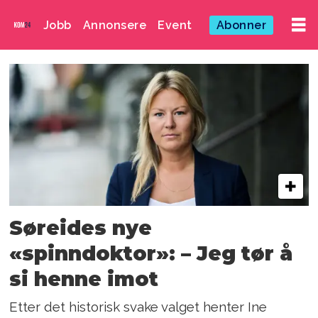
Jobb
Annonsere
Event
Abonner
Emne:
norsk
politikk
Søreides nye
«spinndoktor»: – Jeg tør å
si henne imot
Etter det historisk svake valget henter Ine