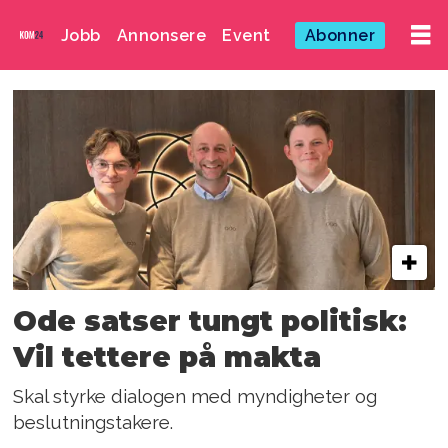
Jobb
Annonsere
Event
Abonner
Emne:
oppdrett
Ode satser tungt politisk:
Vil tettere på makta
Skal styrke dialogen med myndigheter og
beslutningstakere.