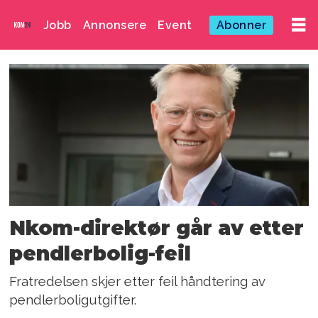
Jobb
Annonsere
Event
Abonner
Emne:
pål
wien
espen
Nkom-direktør går av etter
pendlerbolig-feil
Fratredelsen skjer etter feil håndtering av
pendlerboligutgifter.