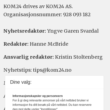
KOM24 drives av KOM24 AS.
Organisasjons­nummer: 928 093 182
Nyhetsredaktør:
Yngve Garen Svardal
Redaktør:
Hanne McBride
Ansvarlig redaktør:
Kristin Stoltenberg
Nyhetstips: tips@kom24.no
Dine valg:
Meninger: meninger@kom24.no
Annonse: annonse@watchmedia.no
Informasjonskapsler og personvern
For å gi deg relevante annonser på vårt nettsted bruker vi
informasjon fra ditt besøk på vårt nettsted. Du kan reservere
Abonnement:
kom24@watchmedia.no
deg mot dette under "Innstillinger".