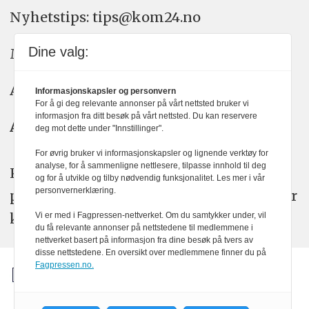
Nyhetstips: tips@kom24.no
Dine valg:
Meninger: meninger@kom24.no
Annonse: annonse@watchmedia.no
Informasjonskapsler og personvern
For å gi deg relevante annonser på vårt nettsted bruker vi
informasjon fra ditt besøk på vårt nettsted. Du kan reservere
Abonnement:
kom24@watchmedia.no
deg mot dette under "Innstillinger".
For øvrig bruker vi informasjonskapsler og lignende verktøy for
analyse, for å sammenligne nettlesere, tilpasse innhold til deg
KOM24 arbeider etter Vær Varsom-
og for å utvikle og tilby nødvendig funksjonalitet. Les mer i vår
personvernerklæring.
plakatens regler for god presseskikk. Her
kan du lese mer om
PFUs
arbeid.
Vi er med i Fagpressen-nettverket. Om du samtykker under, vil
du få relevante annonser på nettstedene til medlemmene i
nettverket basert på informasjon fra dine besøk på tvers av
disse nettstedene. En oversikt over medlemmene finner du på
Fagpressen.no.