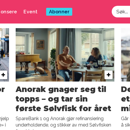
onsere
Event
Abonner
Søk
or
Anorak gnager seg til
De
topps – og tar sin
et
første Sølvfisk for året
mi
hjelp
SpareBank 1 og Anorak gjør refinansiering
Går 
» i
underholdende, og stikker av med Sølvfisken
å si