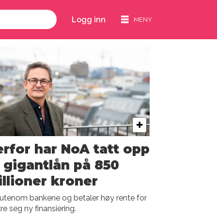
Logg inn
rfor har NoA tatt opp
 gigantlån på 850
llioner kroner
utenom bankene og betaler høy rente for
kre seg ny finansiering.