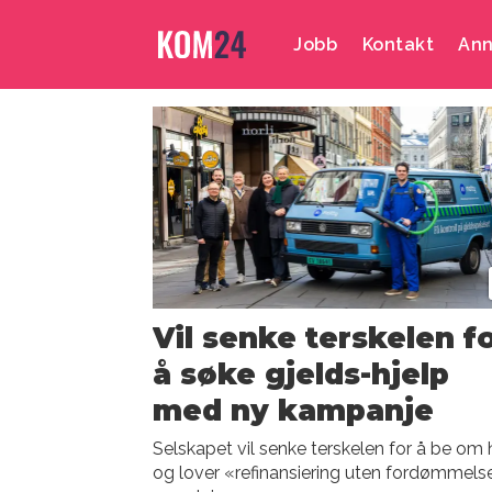
Jobb
Kontakt
Ann
Emne:
refinansiering
Vil senke terskelen f
å søke gjelds-hjelp
med ny kampanje
Selskapet vil senke terskelen for å be om 
og lover «refinansiering uten fordømmelse