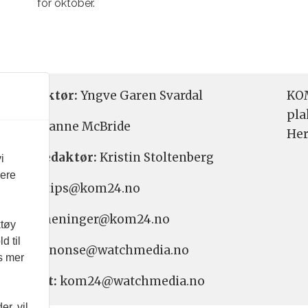
for oktober.
etsredaktør:
Yngve Garen Svardal
KOM
pla
aktør:
Hanne McBride
Her
varlig redaktør:
Kristin Stoltenberg
i
vere
etstips: tips@kom24.no
inger: meninger@kom24.no
ktøy
d til
onse: annonse@watchmedia.no
es mer
nnement:
kom24@watchmedia.no
r, vil