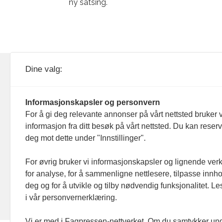
ny satsing.
KOM24 drives av KOM24 AS.
Nyh
Dine valg:
Organisasjons­nummer: 928
Red
093 182
Informasjonskapsler og personvern
Ans
For å gi deg relevante annonser på vårt nettsted bruker v
informasjon fra ditt besøk på vårt nettsted. Du kan reser
Nyh
deg mot dette under "Innstillinger".
Men
For øvrig bruker vi informasjonskapsler og lignende ver
for analyse, for å sammenligne nettlesere, tilpasse innhol
Ann
deg og for å utvikle og tilby nødvendig funksjonalitet. L
i vår personvernerklæring.
Abo
Vi er med i Fagpressen-nettverket. Om du samtykker unde