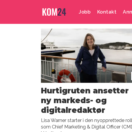
Jobb
Kontakt
Ann
Emne:
reiselivsbransje
Hurtigruten ansetter
ny markeds- og
digitalredaktør
Lisa Warner starter i den nyopprettede rol
som Chief Marketing & Digital Officer (C