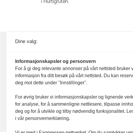
i Hurtigruten.
KOM24 drives av KOM24 AS.
Nyh
Dine valg:
Organisasjons­nummer: 928
Red
093 182
Informasjonskapsler og personvern
Ans
For å gi deg relevante annonser på vårt nettsted bruker v
informasjon fra ditt besøk på vårt nettsted. Du kan reser
Nyh
deg mot dette under "Innstillinger".
Men
For øvrig bruker vi informasjonskapsler og lignende ver
for analyse, for å sammenligne nettlesere, tilpasse innhol
Ann
deg og for å utvikle og tilby nødvendig funksjonalitet. L
i vår personvernerklæring.
Abo
Vi er med i Fagpressen-nettverket. Om du samtykker unde