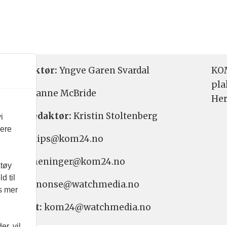
etsredaktør:
Yngve Garen Svardal
KOM
pla
aktør:
Hanne McBride
Her
varlig redaktør:
Kristin Stoltenberg
i
vere
etstips: tips@kom24.no
inger: meninger@kom24.no
ktøy
d til
onse: annonse@watchmedia.no
es mer
nnement:
kom24@watchmedia.no
r, vil