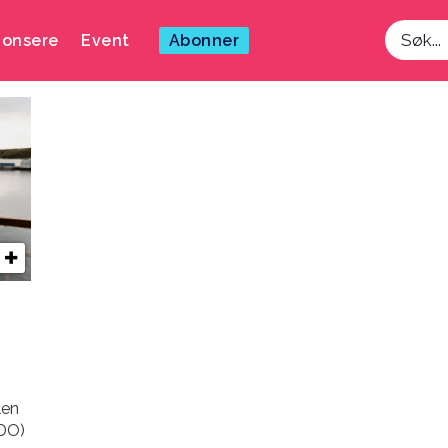
onsere
Event
Abonner
Søk
len
MDO)