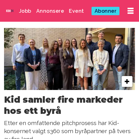
Jobb
Annonsere
Event
Abonner
Emne:
s360
Kid samler fire markeder
hos ett byrå
Etter en omfattende pitchprosess har Kid-
konsernet valgt s360 som byråpartner på tvers