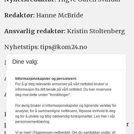
Redaktør:
Hanne McBride
Ansvarlig redaktør:
Kristin Stoltenberg
Nyhetstips: tips@kom24.no
Dine valg:
Meninger: meninger@kom24.no
Annonse: annonse@watchmedia.no
Informasjonskapsler og personvern
For å gi deg relevante annonser på vårt nettsted bruker vi
informasjon fra ditt besøk på vårt nettsted. Du kan reservere
Abonnement:
kom24@watchmedia.no
deg mot dette under "Innstillinger".
For øvrig bruker vi informasjonskapsler og lignende verktøy for
analyse, for å sammenligne nettlesere, tilpasse innhold til deg
KOM24 arbeider etter Vær Varsom-
og for å utvikle og tilby nødvendig funksjonalitet. Les mer i vår
personvernerklæring.
plakatens regler for god presseskikk. Her
kan du lese mer om
PFUs
arbeid.
Vi er med i Fagpressen-nettverket. Om du samtykker under, vil