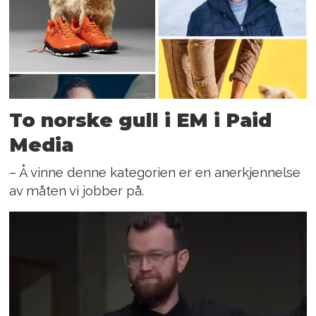
To norske gull i EM i Paid
Media
– Å vinne denne kategorien er en anerkjennelse
av måten vi jobber på.