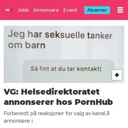
Jobb
Annonsere
Event
Abonner
Emne:
seksuelle
overgrep
mot
barn
VG: Helsedirektoratet
annonserer hos PornHub
Forberedt på reaksjoner for valg av kanal å
annonsere i.