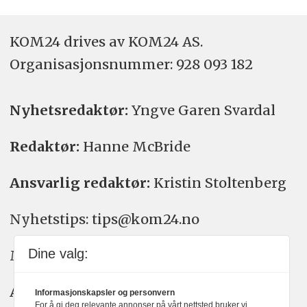
KOM24 drives av KOM24 AS.
Organisasjons­nummer: 928 093 182
Nyhetsredaktør:
Yngve Garen Svardal
Redaktør:
Hanne McBride
Ansvarlig redaktør:
Kristin Stoltenberg
Nyhetstips: tips@kom24.no
Dine valg:
Meninger: meninger@kom24.no
Annonse: annonse@watchmedia.no
Informasjonskapsler og personvern
For å gi deg relevante annonser på vårt nettsted bruker vi