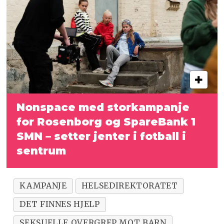
Nonspace med storkampanje
for Rosenborg og
SpareBank 1
SMN – setter jenter i fotball i
sentrum
KAMPANJE
HELSEDIREKTORATET
DET FINNES HJELP
SEKSUELLE OVERGREP MOT BARN