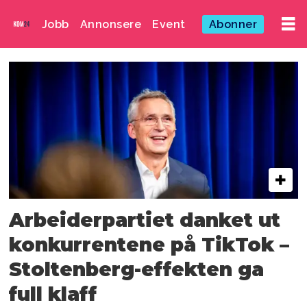
Jobb
Annonsere
Event
Abonner
Emne:
stoltenberg-
effekten
Arbeiderpartiet danket ut
konkurrentene på TikTok –
Stoltenberg-effekten ga
full klaff