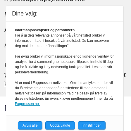
Dine valg:
Meninger: meninger@kom24.no
Annonse: annonse@watchmedia.no
Informasjonskapsler og personvern
For å gi deg relevante annonser på vårt nettsted bruker vi
informasjon fra ditt besøk på vårt nettsted. Du kan reservere
Abonnement:
kom24@watchmedia.no
deg mot dette under "Innstillinger".
For øvrig bruker vi informasjonskapsler og lignende verktøy for
analyse, for å sammenligne nettlesere, tilpasse innhold til deg
KOM24 arbeider etter Vær Varsom-
og for å utvikle og tilby nødvendig funksjonalitet. Les mer i vår
personvernerklæring.
plakatens regler for god presseskikk. Her
kan du lese mer om
PFUs
arbeid.
Vi er med i Fagpressen-nettverket. Om du samtykker under, vil
du få relevante annonser på nettstedene til medlemmene i
nettverket basert på informasjon fra dine besøk på tvers av
disse nettstedene. En oversikt over medlemmene finner du på
Fagpressen.no.
Avvis alle
Godta valgte
Innstillinger