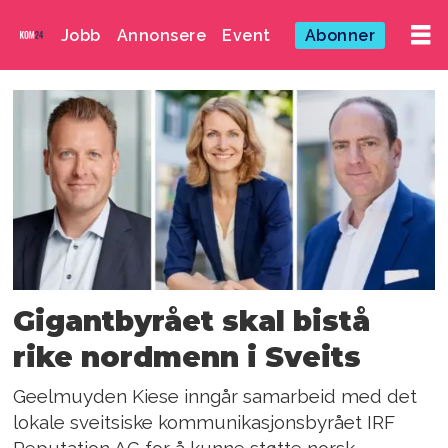
Jobb
Annonsere
Event
Abonner
Emne:
sveits
Gigantbyrået skal bistå
rike nordmenn i Sveits
Geelmuyden Kiese inngår samarbeid med det
lokale sveitsiske kommunikasjonsbyrået IRF