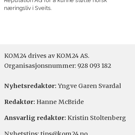
Reputation AG for å kunne støtte norsk
næringsliv i Sveits.
KOM24 drives av KOM24 AS.
Organisasjons­nummer: 928 093 182
Nyhetsredaktør:
Yngve Garen Svardal
Redaktør:
Hanne McBride
Ansvarlig redaktør:
Kristin Stoltenberg
Nyhetstips: tips@kom24.no