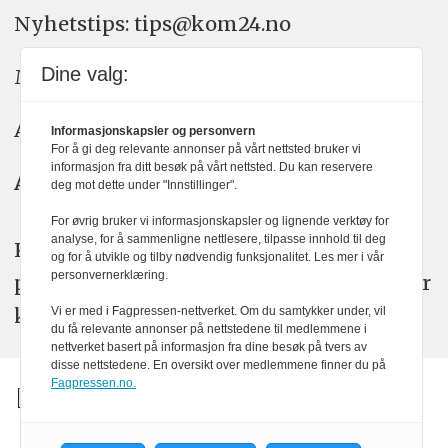
Nyhetstips: tips@kom24.no
Dine valg:
Meninger: meninger@kom24.no
Annonse: annonse@watchmedia.no
Informasjonskapsler og personvern
For å gi deg relevante annonser på vårt nettsted bruker vi
informasjon fra ditt besøk på vårt nettsted. Du kan reservere
Abonnement:
kom24@watchmedia.no
deg mot dette under "Innstillinger".
For øvrig bruker vi informasjonskapsler og lignende verktøy for
analyse, for å sammenligne nettlesere, tilpasse innhold til deg
KOM24 arbeider etter Vær Varsom-
og for å utvikle og tilby nødvendig funksjonalitet. Les mer i vår
personvernerklæring.
plakatens regler for god presseskikk. Her
kan du lese mer om
PFUs
arbeid.
Vi er med i Fagpressen-nettverket. Om du samtykker under, vil
du få relevante annonser på nettstedene til medlemmene i
nettverket basert på informasjon fra dine besøk på tvers av
disse nettstedene. En oversikt over medlemmene finner du på
Fagpressen.no.