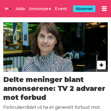
Jobb
Annonsere
Event
Abonner
Emne:
teknologigiganter
Delte meninger blant
annonsørene: TV 2 advarer
mot forbud
Forbrukerrådet vil ha et generelt forbud mot