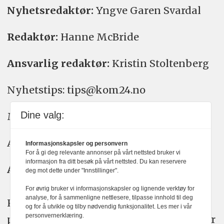
Nyhetsredaktør:
Yngve Garen Svardal
Redaktør:
Hanne McBride
Ansvarlig redaktør:
Kristin Stoltenberg
Nyhetstips: tips@kom24.no
Dine valg:
Meninger: meninger@kom24.no
Annonse: annonse@watchmedia.no
Informasjonskapsler og personvern
For å gi deg relevante annonser på vårt nettsted bruker vi
informasjon fra ditt besøk på vårt nettsted. Du kan reservere
Abonnement:
kom24@watchmedia.no
deg mot dette under "Innstillinger".
For øvrig bruker vi informasjonskapsler og lignende verktøy for
analyse, for å sammenligne nettlesere, tilpasse innhold til deg
KOM24 arbeider etter Vær Varsom-
og for å utvikle og tilby nødvendig funksjonalitet. Les mer i vår
personvernerklæring.
plakatens regler for god presseskikk. Her