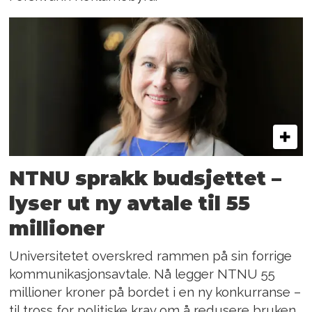
NTNU sprakk budsjettet –
lyser ut ny avtale til 55
millioner
Universitetet overskred rammen på sin forrige
kommunikasjonsavtale. Nå legger NTNU 55
millioner kroner på bordet i en ny konkurranse –
til tross for politiske krav om å redusere bruken