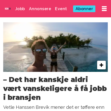
Jobb
Annonsere
Event
Abonner
Emne:
tibe
– Det har kanskje aldri
vært vanskeligere å få jobb
i bransjen
Vetle Hanssen Brevik mener det er tøffere enn