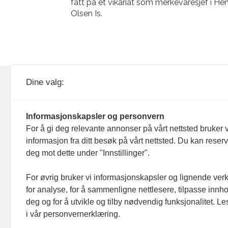
fatt på et vikariat som merkevaresjef i He
Olsen Is.
KOM24 drives av KOM24 AS.
Nyh
Dine valg:
Organisasjons­nummer: 928
Red
093 182
Informasjonskapsler og personvern
Ans
For å gi deg relevante annonser på vårt nettsted bruker v
informasjon fra ditt besøk på vårt nettsted. Du kan reser
Nyh
deg mot dette under "Innstillinger".
Men
For øvrig bruker vi informasjonskapsler og lignende ver
for analyse, for å sammenligne nettlesere, tilpasse innhol
Ann
deg og for å utvikle og tilby nødvendig funksjonalitet. L
i vår personvernerklæring.
Abo