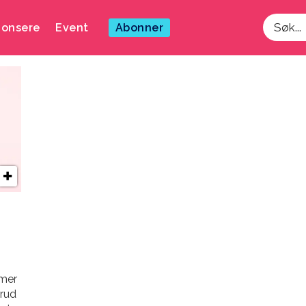
onsere
Event
Abonner
Søk
 mer
rud