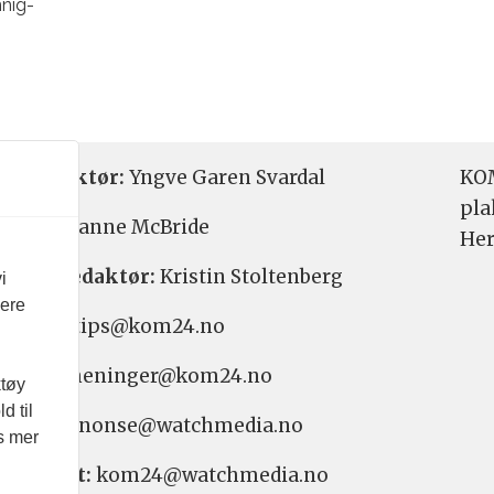
nnig-
etsredaktør:
Yngve Garen Svardal
KOM
pla
aktør:
Hanne McBride
Her
varlig redaktør:
Kristin Stoltenberg
i
vere
etstips: tips@kom24.no
inger: meninger@kom24.no
ktøy
d til
onse: annonse@watchmedia.no
es mer
nnement:
kom24@watchmedia.no