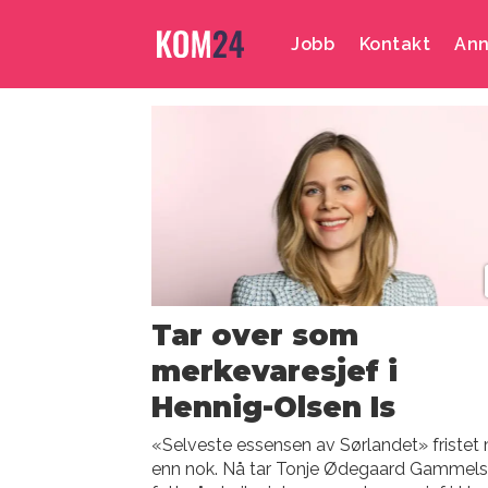
Jobb
Kontakt
Ann
Emne:
tonje
ødegaard
gammelsrud
Tar over som
merkevaresjef i
Hennig-Olsen Is
«Selveste essensen av Sørlandet» fristet
enn nok. Nå tar Tonje Ødegaard Gammels