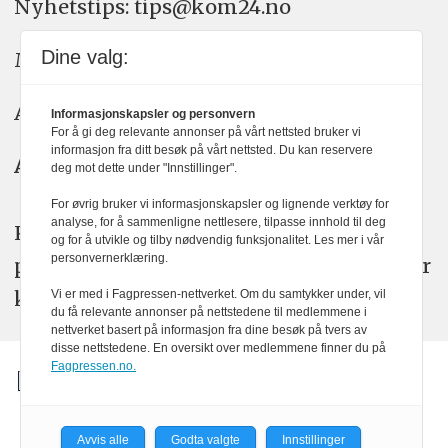
Nyhetstips: tips@kom24.no
Dine valg:
Meninger: meninger@kom24.no
Annonse: annonse@watchmedia.no
Informasjonskapsler og personvern
For å gi deg relevante annonser på vårt nettsted bruker vi
informasjon fra ditt besøk på vårt nettsted. Du kan reservere
Abonnement:
kom24@watchmedia.no
deg mot dette under "Innstillinger".
For øvrig bruker vi informasjonskapsler og lignende verktøy for
analyse, for å sammenligne nettlesere, tilpasse innhold til deg
KOM24 arbeider etter Vær Varsom-
og for å utvikle og tilby nødvendig funksjonalitet. Les mer i vår
personvernerklæring.
plakatens regler for god presseskikk. Her
kan du lese mer om
PFUs
arbeid.
Vi er med i Fagpressen-nettverket. Om du samtykker under, vil
du få relevante annonser på nettstedene til medlemmene i
nettverket basert på informasjon fra dine besøk på tvers av
disse nettstedene. En oversikt over medlemmene finner du på
Fagpressen.no.
Avvis alle
Godta valgte
Innstillinger