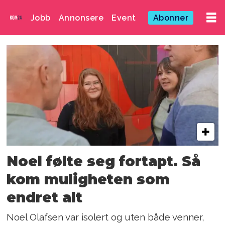
Jobb
Annonsere
Event
Abonner
Emne:
webutvikling
Noel følte seg fortapt. Så
kom muligheten som
endret alt
Noel Olafsen var isolert og uten både venner,