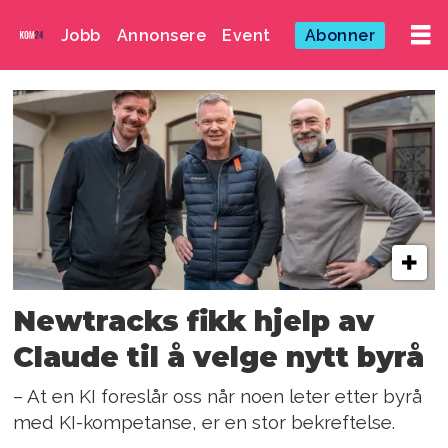
Jobb
Annonsere
Event
Abonner
Emne:
well
told
Newtracks fikk hjelp av
Claude til å velge nytt byrå
– At en KI foreslår oss når noen leter etter byrå
med KI-kompetanse, er en stor bekreftelse.