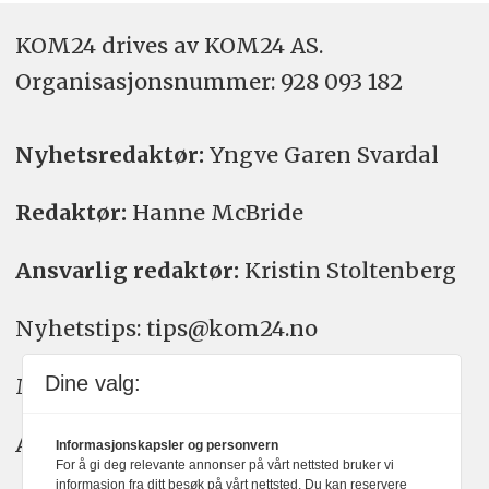
KOM24 drives av KOM24 AS.
Organisasjons­nummer: 928 093 182
Nyhetsredaktør:
Yngve Garen Svardal
Redaktør:
Hanne McBride
Ansvarlig redaktør:
Kristin Stoltenberg
Nyhetstips: tips@kom24.no
Dine valg:
Meninger: meninger@kom24.no
Annonse: annonse@watchmedia.no
Informasjonskapsler og personvern
For å gi deg relevante annonser på vårt nettsted bruker vi
informasjon fra ditt besøk på vårt nettsted. Du kan reservere