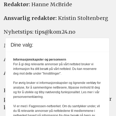
Redaktør:
Hanne McBride
Ansvarlig redaktør:
Kristin Stoltenberg
Nyhetstips: tips@kom24.no
Dine valg:
Meninger: meninger@kom24.no
Annonse: annonse@watchmedia.no
Informasjonskapsler og personvern
For å gi deg relevante annonser på vårt nettsted bruker vi
informasjon fra ditt besøk på vårt nettsted. Du kan reservere
Abonnement:
kom24@watchmedia.no
deg mot dette under "Innstillinger".
For øvrig bruker vi informasjonskapsler og lignende verktøy for
analyse, for å sammenligne nettlesere, tilpasse innhold til deg
KOM24 arbeider etter Vær Varsom-
og for å utvikle og tilby nødvendig funksjonalitet. Les mer i vår
personvernerklæring.
plakatens regler for god presseskikk. Her
kan du lese mer om
PFUs
arbeid.
Vi er med i Fagpressen-nettverket. Om du samtykker under, vil
du få relevante annonser på nettstedene til medlemmene i
nettverket basert på informasjon fra dine besøk på tvers av