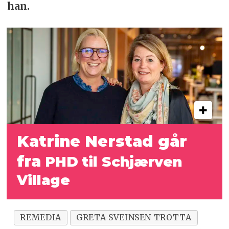
han.
Katrine Nerstad går
fra
PHD til Schjærven
Village
REMEDIA
GRETA SVEINSEN TROTTA