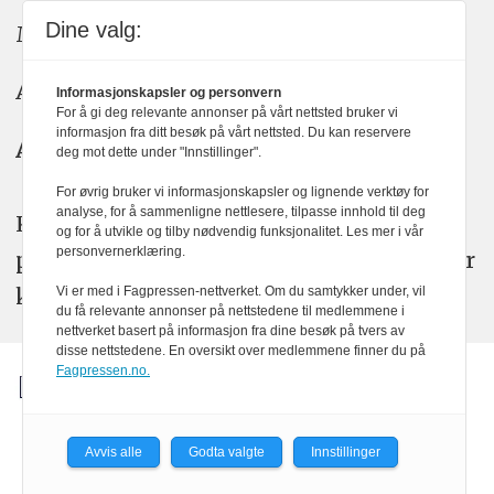
Dine valg:
Meninger: meninger@kom24.no
Annonse: annonse@watchmedia.no
Informasjonskapsler og personvern
For å gi deg relevante annonser på vårt nettsted bruker vi
informasjon fra ditt besøk på vårt nettsted. Du kan reservere
Abonnement:
kom24@watchmedia.no
deg mot dette under "Innstillinger".
For øvrig bruker vi informasjonskapsler og lignende verktøy for
analyse, for å sammenligne nettlesere, tilpasse innhold til deg
KOM24 arbeider etter Vær Varsom-
og for å utvikle og tilby nødvendig funksjonalitet. Les mer i vår
personvernerklæring.
plakatens regler for god presseskikk. Her
kan du lese mer om
PFUs
arbeid.
Vi er med i Fagpressen-nettverket. Om du samtykker under, vil
du få relevante annonser på nettstedene til medlemmene i
nettverket basert på informasjon fra dine besøk på tvers av
disse nettstedene. En oversikt over medlemmene finner du på
Fagpressen.no.
Avvis alle
Godta valgte
Innstillinger
Powered by Labrador CMS