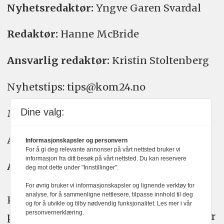
Nyhetsredaktør:
Yngve Garen Svardal
Redaktør:
Hanne McBride
Ansvarlig redaktør:
Kristin Stoltenberg
Nyhetstips: tips@kom24.no
Dine valg:
Meninger: meninger@kom24.no
Annonse: annonse@watchmedia.no
Informasjonskapsler og personvern
For å gi deg relevante annonser på vårt nettsted bruker vi
informasjon fra ditt besøk på vårt nettsted. Du kan reservere
Abonnement:
kom24@watchmedia.no
deg mot dette under "Innstillinger".
For øvrig bruker vi informasjonskapsler og lignende verktøy for
analyse, for å sammenligne nettlesere, tilpasse innhold til deg
KOM24 arbeider etter Vær Varsom-
og for å utvikle og tilby nødvendig funksjonalitet. Les mer i vår
personvernerklæring.
plakatens regler for god presseskikk. Her