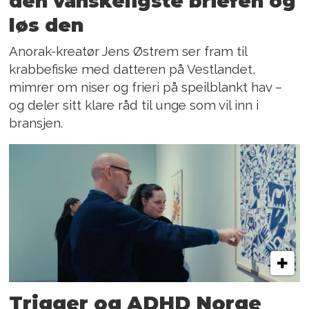
den vanskeligste briefen og
løs den
Anorak-kreatør Jens Østrem ser fram til
krabbefiske med datteren på Vestlandet,
mimrer om niser og frieri på speilblankt hav –
og deler sitt klare råd til unge som vil inn i
bransjen.
Trigger og ADHD Norge