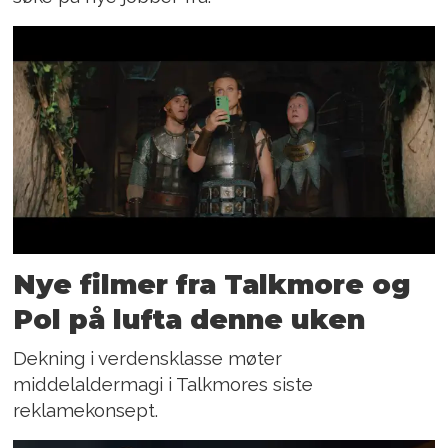
Nye filmer fra Talkmore og
Pol på lufta denne uken
Dekning i verdensklasse møter
middelaldermagi i Talkmores siste
reklamekonsept.