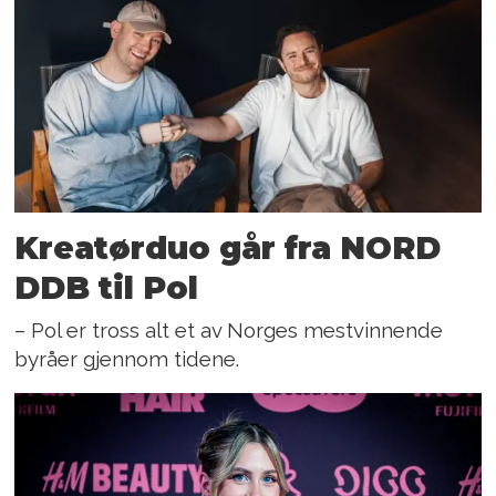
Kreatørduo går fra NORD
DDB til Pol
– Pol er tross alt et av Norges mestvinnende
byråer gjennom tidene.