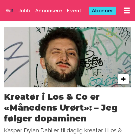
Jobb
Annonsere
Event
Abonner
Emne:
kreatør
Kreatør i Los & Co er
«Månedens Urørt»: – Jeg
følger dopaminen
Kasper Dylan Dahl er til daglig kreatør i Los &