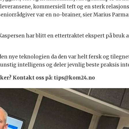
i leveransene, kommersiell teft og en sterk relasjons
eniorrådgiver var en no-brainer, sier Marius Parma
persen har blitt en ettertraktet ekspert på bruk av
den nye teknologien da den var helt fersk og tilegne
unstig intelligens og deler jevnlig beste praksis in
 saker? Kontakt oss på: tips@kom24.no