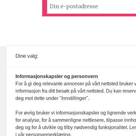
KOM24 drives av KOM24 AS.
Nyh
Dine valg:
Organisasjons­nummer: 928
Red
093 182
Informasjonskapsler og personvern
Ans
For å gi deg relevante annonser på vårt nettsted bruker v
informasjon fra ditt besøk på vårt nettsted. Du kan reser
Nyh
deg mot dette under "Innstillinger".
Men
For øvrig bruker vi informasjonskapsler og lignende ver
for analyse, for å sammenligne nettlesere, tilpasse innhol
Ann
deg og for å utvikle og tilby nødvendig funksjonalitet. L
i vår personvernerklæring.