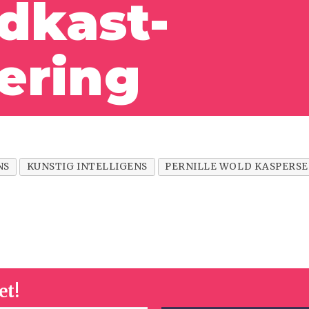
dkast-
ering
NS
KUNSTIG INTELLIGENS
PERNILLE WOLD KASPERS
et!