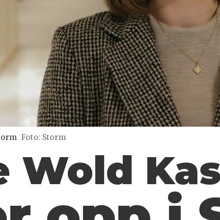
Storm
Foto: Storm
le Wold Ka
r opp i