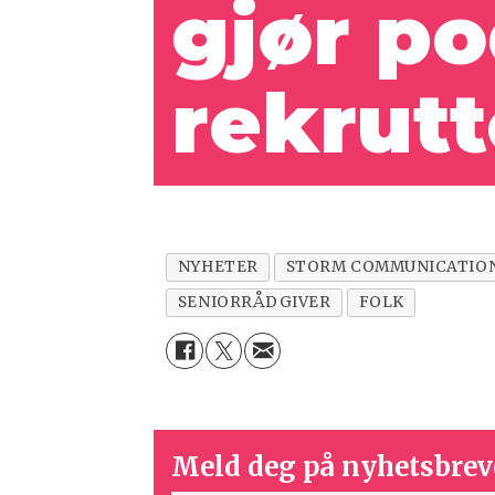
gjør po
rekrutt
NYHETER
STORM COMMUNICATIO
SENIORRÅDGIVER
FOLK
Meld deg på nyhetsbrev