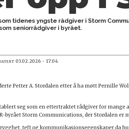
t som tidenes yngste rådgiver i Storm Commun
som seniorrådgiver i byrået.
03.02.2026 - 17:04
DATERT
erte Petter A. Stordalen etter å ha møtt Pernille Wo
ablert seg som en ettertraktet rådgiver for mange a
PR-byrået Storm Communications, der Stordalen er m
 trygghet, teft og kommunikasjonsegenskaper da hun