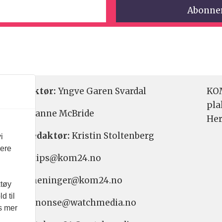
etsredaktør:
Yngve Garen Svardal
KOM
pla
aktør:
Hanne McBride
Her
varlig redaktør:
Kristin Stoltenberg
i
vere
etstips: tips@kom24.no
inger: meninger@kom24.no
ktøy
d til
onse: annonse@watchmedia.no
es mer