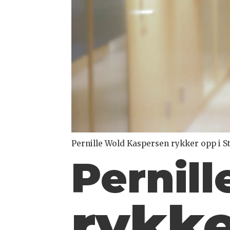
Pernille Wold Kaspersen rykker opp i 
Pernil
rykke