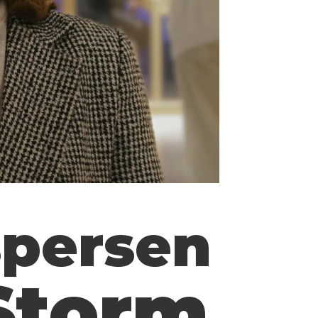
spersen
 Storm