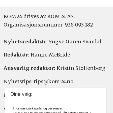
KOM24 drives av KOM24 AS.
Organisasjons­nummer: 928 093 182
Nyhetsredaktør:
Yngve Garen Svardal
Redaktør:
Hanne McBride
Ansvarlig redaktør:
Kristin Stoltenberg
Nyhetstips: tips@kom24.no
Dine valg:
Meninger: meninger@kom24.no
Annonse: annonse@watchmedia.no
Informasjonskapsler og personvern