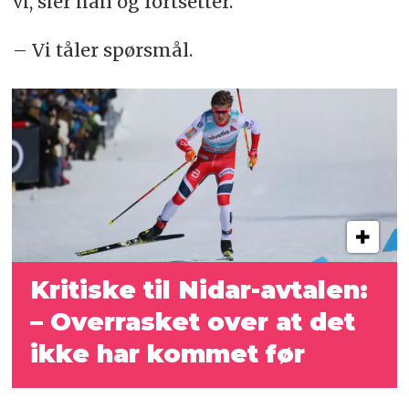
vi, sier han og fortsetter.
– Vi tåler spørsmål.
Kritiske til Nidar-avtalen:
– Overrasket over at det
ikke har kommet før