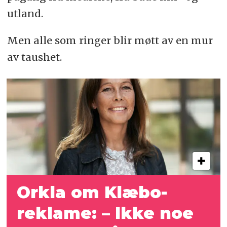
utland.
Men alle som ringer blir møtt av en mur
av taushet.
Orkla om Klæbo-
reklame: – Ikke noe