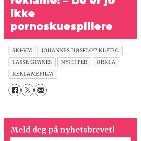
reklame: – De er jo
ikke
pornoskuespillere
SKI-VM
JOHANNES HØSFLOT KLÆBO
LASSE GIMNES
NYHETER
ORKLA
REKLAMEFILM
Meld deg på nyhetsbrevet!