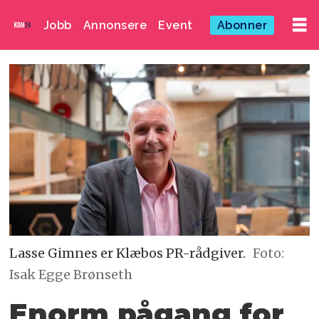
Jobb
Annonsere
Event
Abonner
Lasse Gimnes er Klæbos PR-rådgiver.
Foto:
Isak Egge Brønseth
Enorm pågang for