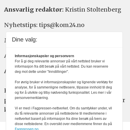
Ansvarlig redaktør:
Kristin Stoltenberg
Nyhetstips: tips@kom24.no
Dine valg:
Meninger: meninger@kom24.no
Annonse: annonse@watchmedia.no
Informasjonskapsler og personvern
For å gi deg relevante annonser på vårt nettsted bruker vi
informasjon fra ditt besøk på vårt nettsted. Du kan reservere
Abonnement:
kom24@watchmedia.no
deg mot dette under "Innstillinger".
For øvrig bruker vi informasjonskapsler og lignende verktøy for
analyse, for å sammenligne nettlesere, tilpasse innhold til deg
KOM24 arbeider etter Vær Varsom-
og for å utvikle og tilby nødvendig funksjonalitet. Les mer i vår
personvernerklæring.
plakatens regler for god presseskikk. Her
kan du lese mer om
PFUs
arbeid.
Vi er med i Fagpressen-nettverket. Om du samtykker under, vil
du få relevante annonser på nettstedene til medlemmene i
nettverket basert på informasjon fra dine besøk på tvers av
disse nettstedene. En oversikt over medlemmene finner du på
Fagpressen.no.