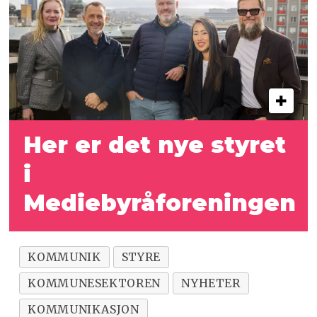
Her er det nye styret
i
Mediebyråforeningen
KOMMUNIK
STYRE
KOMMUNESEKTOREN
NYHETER
KOMMUNIKASJON