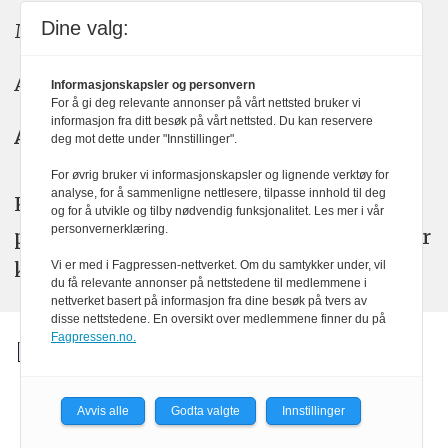
Dine valg:
Meninger: meninger@kom24.no
Annonse: annonse@watchmedia.no
Informasjonskapsler og personvern
For å gi deg relevante annonser på vårt nettsted bruker vi
informasjon fra ditt besøk på vårt nettsted. Du kan reservere
Abonnement:
kom24@watchmedia.no
deg mot dette under "Innstillinger".
For øvrig bruker vi informasjonskapsler og lignende verktøy for
analyse, for å sammenligne nettlesere, tilpasse innhold til deg
KOM24 arbeider etter Vær Varsom-
og for å utvikle og tilby nødvendig funksjonalitet. Les mer i vår
personvernerklæring.
plakatens regler for god presseskikk. Her
kan du lese mer om
PFUs
arbeid.
Vi er med i Fagpressen-nettverket. Om du samtykker under, vil
du få relevante annonser på nettstedene til medlemmene i
nettverket basert på informasjon fra dine besøk på tvers av
disse nettstedene. En oversikt over medlemmene finner du på
Fagpressen.no.
Avvis alle
Godta valgte
Innstillinger
Powered by Labrador CMS