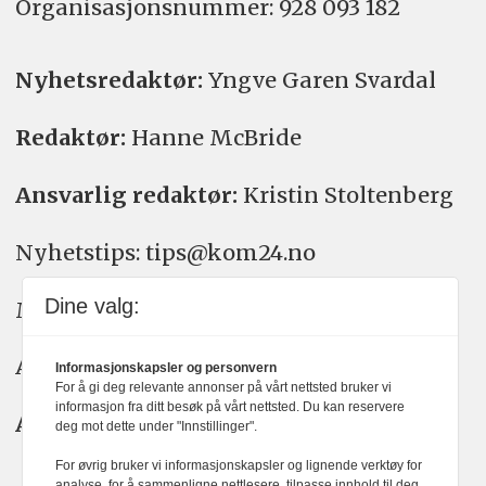
Organisasjons­nummer: 928 093 182
Nyhetsredaktør:
Yngve Garen Svardal
Redaktør:
Hanne McBride
Ansvarlig redaktør:
Kristin Stoltenberg
Nyhetstips: tips@kom24.no
Dine valg:
Meninger: meninger@kom24.no
Annonse: annonse@watchmedia.no
Informasjonskapsler og personvern
For å gi deg relevante annonser på vårt nettsted bruker vi
informasjon fra ditt besøk på vårt nettsted. Du kan reservere
Abonnement:
kom24@watchmedia.no
deg mot dette under "Innstillinger".
For øvrig bruker vi informasjonskapsler og lignende verktøy for
analyse, for å sammenligne nettlesere, tilpasse innhold til deg