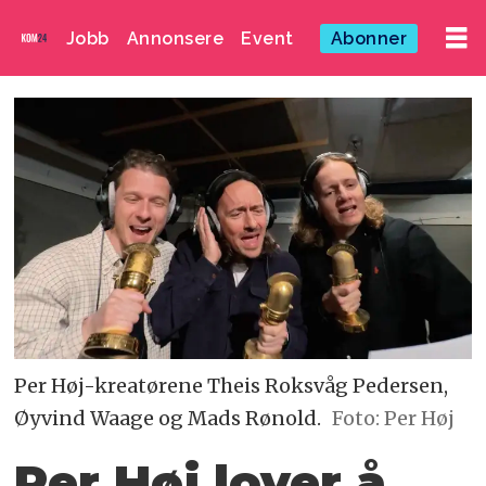
Jobb
Annonsere
Event
Abonner
Per Høj-kreatørene Theis Roksvåg Pedersen,
Øyvind Waage og Mads Rønold.
Foto: Per Høj
Per Høj lover å