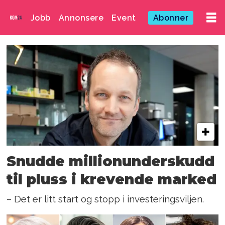
Jobb
Annonsere
Event
Abonner
Emne:
per
høj
Snudde millionunderskudd
til pluss i krevende marked
– Det er litt start og stopp i investeringsviljen.