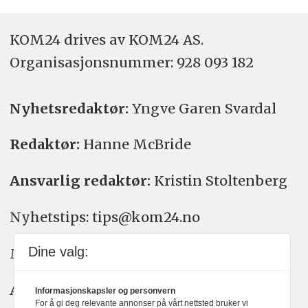
KOM24 drives av KOM24 AS.
Organisasjons­nummer: 928 093 182
Nyhetsredaktør:
Yngve Garen Svardal
Redaktør:
Hanne McBride
Ansvarlig redaktør:
Kristin Stoltenberg
Nyhetstips: tips@kom24.no
Dine valg:
Meninger: meninger@kom24.no
Annonse: annonse@watchmedia.no
Informasjonskapsler og personvern
For å gi deg relevante annonser på vårt nettsted bruker vi