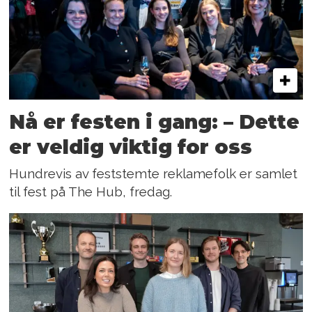
Nå er festen i gang: – Dette
er veldig viktig for oss
Hundrevis av feststemte reklamefolk er samlet
til fest på The Hub, fredag.