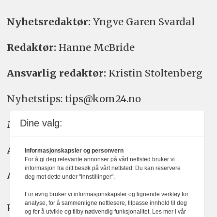
Nyhetsredaktør:
Yngve Garen Svardal
Redaktør:
Hanne McBride
Ansvarlig redaktør:
Kristin Stoltenberg
Nyhetstips: tips@kom24.no
Dine valg:
Meninger: meninger@kom24.no
Annonse: annonse@watchmedia.no
Informasjonskapsler og personvern
For å gi deg relevante annonser på vårt nettsted bruker vi
informasjon fra ditt besøk på vårt nettsted. Du kan reservere
Abonnement:
kom24@watchmedia.no
deg mot dette under "Innstillinger".
For øvrig bruker vi informasjonskapsler og lignende verktøy for
analyse, for å sammenligne nettlesere, tilpasse innhold til deg
KOM24 arbeider etter Vær Varsom-
og for å utvikle og tilby nødvendig funksjonalitet. Les mer i vår