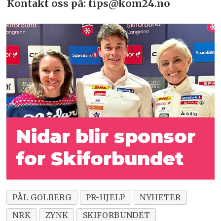
Kontakt oss på: tips@kom24.no
Nidar blir sponsor
for Skiforbundet
PÅL GOLBERG
PR-HJELP
NYHETER
NRK
ZYNK
SKIFORBUNDET