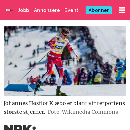
Jobb
Annonsere
Event
Abonner
Johannes Høsflot Klæbo er blant vinterportens
største stjerner.
Foto: Wikimedia Commons
NRK: