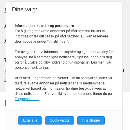
Dine valg:
Meninger: meninger@kom24.no
Annonse: annonse@watchmedia.no
Informasjonskapsler og personvern
For å gi deg relevante annonser på vårt nettsted bruker vi
informasjon fra ditt besøk på vårt nettsted. Du kan reservere
Abonnement:
kom24@watchmedia.no
deg mot dette under "Innstillinger".
For øvrig bruker vi informasjonskapsler og lignende verktøy for
analyse, for å sammenligne nettlesere, tilpasse innhold til deg
KOM24 arbeider etter Vær Varsom-
og for å utvikle og tilby nødvendig funksjonalitet. Les mer i vår
personvernerklæring.
plakatens regler for god presseskikk. Her
kan du lese mer om
PFUs
arbeid.
Vi er med i Fagpressen-nettverket. Om du samtykker under, vil
du få relevante annonser på nettstedene til medlemmene i
nettverket basert på informasjon fra dine besøk på tvers av
disse nettstedene. En oversikt over medlemmene finner du på
Fagpressen.no.
Avvis alle
Godta valgte
Innstillinger
Powered by Labrador CMS