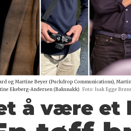
rd og Martine Beyer (Puckdrop Communications), Martin 
tine Ekeberg-Andersen (Baksnakk)
Foto: Isak Egge Brøn
et å være et 