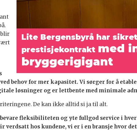
lant
på.
blir
Lite Bergensbyrå har sikre
vært
med in
prestisjekontrakt
bryggerigigant
s
ed behov for mer kapasitet. Vi sørger for å etable
gitale løsninger og er lettbente med minimale adm
eringene. De kan ikke alltid si ja til alt.
 bevare fleksibiliteten og yte fullgod service i hv
ir verdsatt hos kundene, vi er i en bransje hvor det