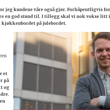
tror jeg kundene våre også gjør. Forhåpentligvis f
n god stund til. I tillegg skal vi nok vokse litt i
ndt kjøkkenbordet på julebordet.
uren
e et
er på
tt og
ndre.
 en