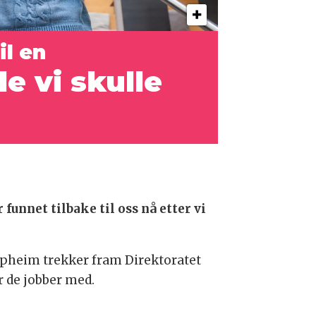
il en
de
vi skulle
 funnet tilbake til oss nå etter vi
 Opheim trekker fram Direktoratet
 de jobber med.