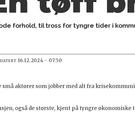
En tøff b
 forhold, til tross for tyngre tider i komm
16.12.2024 - 07:50
PDATERT
v små aktører som jobber med alt fra krisekommun
ansjen, også de største, kjent på tyngre økonomiske 