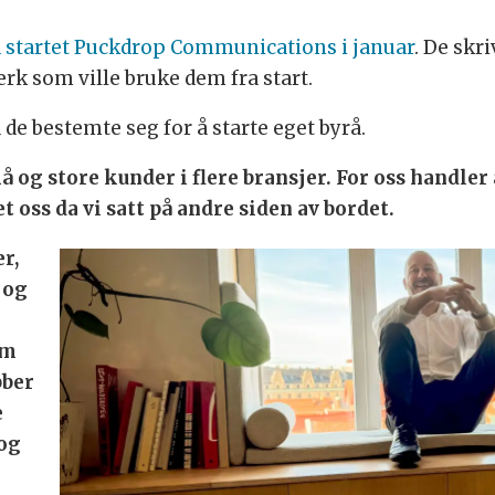
 startet Puckdrop Communications i januar
. De skr
rk som ville bruke dem fra start.
 de bestemte seg for å starte eget byrå.
å og store kunder i flere bransjer. For oss handler
 oss da vi satt på andre siden av bordet.
er,
 og
om
bber
e
 og