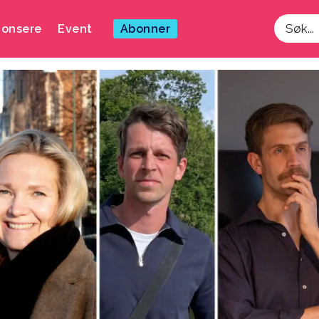
onsere
Event
Abonner
Søk