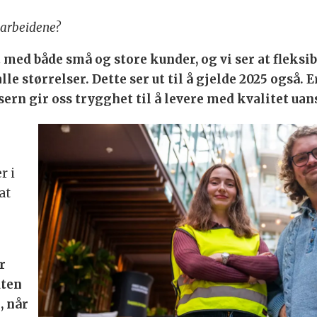
marbeidene?
med både små og store kunder, og vi ser at fleksibi
lle størrelser. Dette ser ut til å gjelde 2025 også.
sern gir oss trygghet til å levere med kvalitet u
r i
at
r
uten
, når