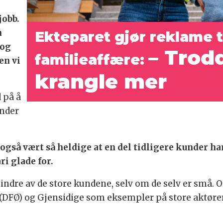
jobb.
n
Ekteparet gjør reklame t
 og
– Trod
familieaffære:
en vi
krangle mer
d på å
under
ar også vært så heldige at en del tidligere kunder har
ri glade for.
 mindre av de store kundene, selv om de selv er små.
(DFØ) og Gjensidige som eksempler på store aktører