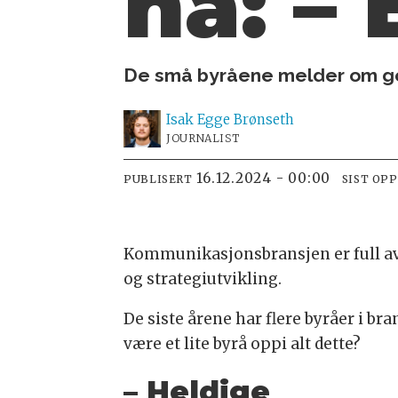
nå: – 
De små byråene melder om gode
Isak
Egge Brønseth
JOURNALIST
16.12.2024 - 00:00
PUBLISERT
SIST OP
Kommunikasjonsbransjen er full a
og strategiutvikling.
De siste årene har flere byråer i br
være et lite byrå oppi alt dette?
– Heldige