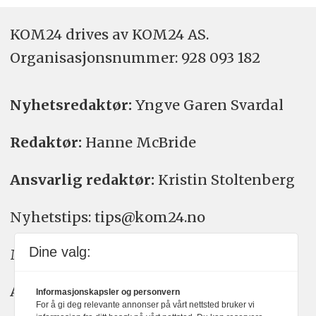
KOM24 drives av KOM24 AS.
Organisasjons­nummer: 928 093 182
Nyhetsredaktør:
Yngve Garen Svardal
Redaktør:
Hanne McBride
Ansvarlig redaktør:
Kristin Stoltenberg
Nyhetstips: tips@kom24.no
Dine valg:
Meninger: meninger@kom24.no
Annonse: annonse@watchmedia.no
Informasjonskapsler og personvern
For å gi deg relevante annonser på vårt nettsted bruker vi