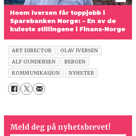
Hoem Iversen får toppjobb i
Sparebanken Norge:
– En av de
kuleste stillingene i Finans-Norge
ART DIRECTOR
OLAV IVERSEN
ALF GUNDERSEN
BERGEN
KOMMUNIKASJON
NYHETER
Meld deg på nyhetsbrevet!