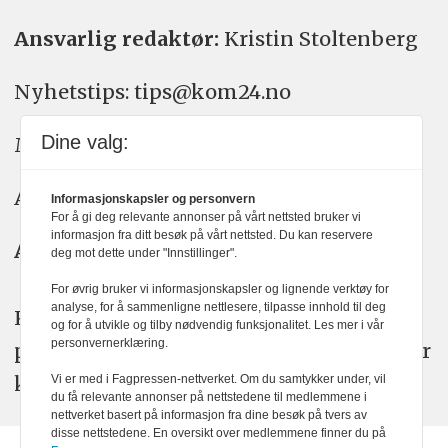
Ansvarlig redaktør:
Kristin Stoltenberg
Nyhetstips: tips@kom24.no
Dine valg:
Meninger: meninger@kom24.no
Annonse: annonse@watchmedia.no
Informasjonskapsler og personvern
For å gi deg relevante annonser på vårt nettsted bruker vi
informasjon fra ditt besøk på vårt nettsted. Du kan reservere
Abonnement:
kom24@watchmedia.no
deg mot dette under "Innstillinger".
For øvrig bruker vi informasjonskapsler og lignende verktøy for
analyse, for å sammenligne nettlesere, tilpasse innhold til deg
KOM24 arbeider etter Vær Varsom-
og for å utvikle og tilby nødvendig funksjonalitet. Les mer i vår
personvernerklæring.
plakatens regler for god presseskikk. Her
kan du lese mer om
PFUs
arbeid.
Vi er med i Fagpressen-nettverket. Om du samtykker under, vil
du få relevante annonser på nettstedene til medlemmene i
nettverket basert på informasjon fra dine besøk på tvers av
disse nettstedene. En oversikt over medlemmene finner du på