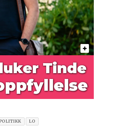
luker
Tinde
oppfyllelse
POLITIKK
LO