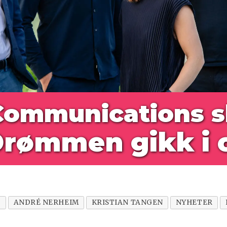
Communications
s
Drømmen gikk i 
T
ANDRÉ NERHEIM
KRISTIAN TANGEN
NYHETER