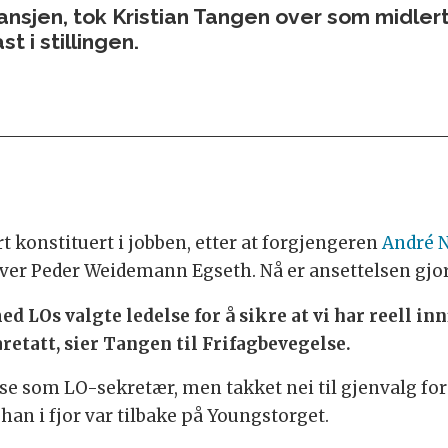
ansjen, tok Kristian Tangen over som midlerti
 i stillingen.
 konstituert i jobben, etter at forgjengeren
André 
er Peder Weidemann Egseth. Nå er ansettelsen gjor
d LOs valgte ledelse for å sikre at vi har reell innf
retatt, sier Tangen til Frifagbevegelse.
else som LO-sekretær, men takket nei til gjenvalg for
han i fjor var tilbake på Youngstorget.