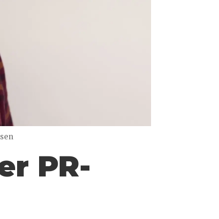
ksen
er PR-