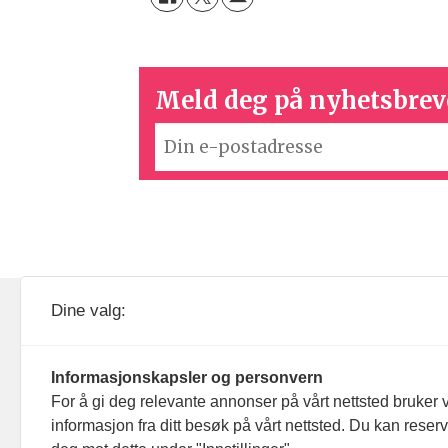
Meld deg på nyhetsbrev
KOM24 drives av KOM24 AS.
Nyh
Dine valg:
Organisasjons­nummer: 928
Red
093 182
Informasjonskapsler og personvern
Ans
For å gi deg relevante annonser på vårt nettsted bruker v
informasjon fra ditt besøk på vårt nettsted. Du kan reser
Nyh