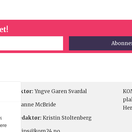
et!
etsredaktør:
Yngve Garen Svardal
KOM
pla
aktør:
Hanne McBride
Her
varlig redaktør:
Kristin Stoltenberg
i
vere
etstips: tips@kom24.no