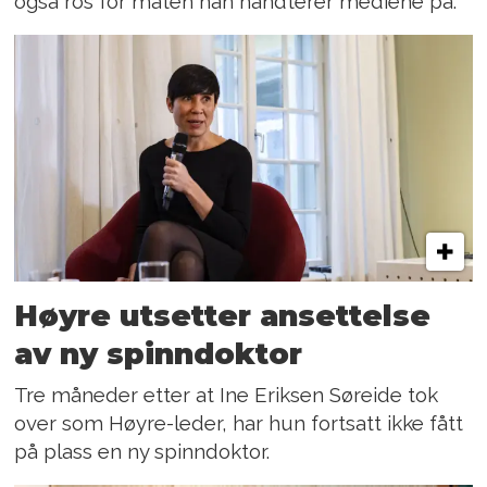
også ros for måten han håndterer mediene på.
Høyre utsetter ansettelse
av ny spinndoktor
Tre måneder etter at Ine Eriksen Søreide tok
over som Høyre-leder, har hun fortsatt ikke fått
på plass en ny spinndoktor.