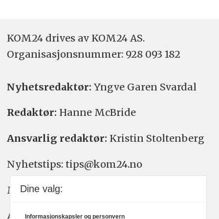
KOM24 drives av KOM24 AS.
Organisasjons­nummer: 928 093 182
Nyhetsredaktør:
Yngve Garen Svardal
Redaktør:
Hanne McBride
Ansvarlig redaktør:
Kristin Stoltenberg
Nyhetstips: tips@kom24.no
Dine valg:
Meninger: meninger@kom24.no
Annonse: annonse@watchmedia.no
Informasjonskapsler og personvern