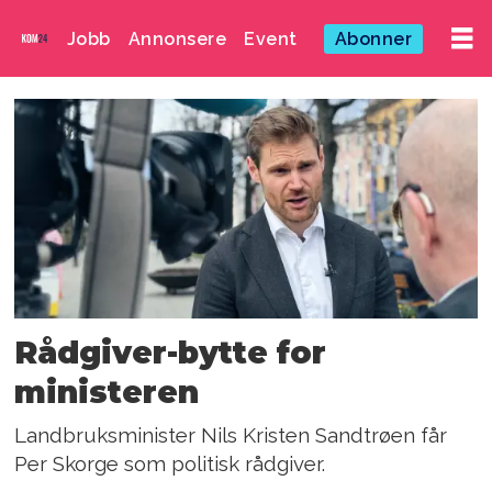
Jobb
Annonsere
Event
Abonner
Emne:
politikk
Rådgiver-bytte for
ministeren
Landbruksminister Nils Kristen Sandtrøen får
Per Skorge som politisk rådgiver.