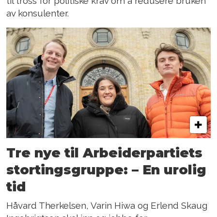
til tross for politiske krav om å redusere bruken
av konsulenter.
Tre nye til Arbeiderpartiets
stortings­gruppe: – En urolig
tid
Håvard Therkelsen, Varin Hiwa og Erlend Skaug