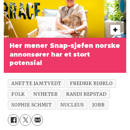
Her mener Snap-sjefen norske
annonsører har et stort
potensial
ANETTE JAMTVEDT
FREDRIK BJØRLO
FOLK
NYHETER
RANDI REPSTAD
SOPHIE SCHMIT
NUCLEUS
JOBB