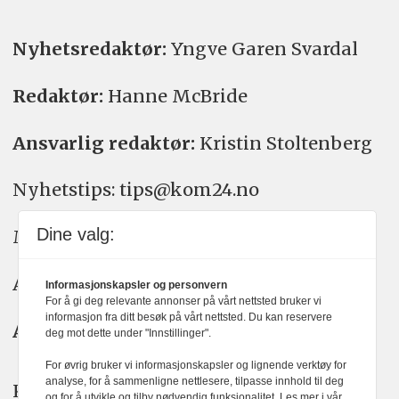
Nyhetsredaktør:
Yngve Garen Svardal
Redaktør:
Hanne McBride
Ansvarlig redaktør:
Kristin Stoltenberg
Nyhetstips: tips@kom24.no
Dine valg:
Meninger: meninger@kom24.no
Annonse: annonse@watchmedia.no
Informasjonskapsler og personvern
For å gi deg relevante annonser på vårt nettsted bruker vi
informasjon fra ditt besøk på vårt nettsted. Du kan reservere
Abonnement:
kom24@watchmedia.no
deg mot dette under "Innstillinger".
For øvrig bruker vi informasjonskapsler og lignende verktøy for
analyse, for å sammenligne nettlesere, tilpasse innhold til deg
KOM24 arbeider etter Vær Varsom-
og for å utvikle og tilby nødvendig funksjonalitet. Les mer i vår