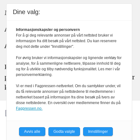
Dine valg:
Meninger: meninger@kom24.no
Annonse: annonse@watchmedia.no
Informasjonskapsler og personvern
For å gi deg relevante annonser på vårt nettsted bruker vi
informasjon fra ditt besøk på vårt nettsted. Du kan reservere
Abonnement:
kom24@watchmedia.no
deg mot dette under "Innstillinger".
For øvrig bruker vi informasjonskapsler og lignende verktøy for
analyse, for å sammenligne nettlesere, tilpasse innhold til deg
KOM24 arbeider etter Vær Varsom-
og for å utvikle og tilby nødvendig funksjonalitet. Les mer i vår
personvernerklæring.
plakatens regler for god presseskikk. Her
kan du lese mer om
PFUs
arbeid.
Vi er med i Fagpressen-nettverket. Om du samtykker under, vil
du få relevante annonser på nettstedene til medlemmene i
nettverket basert på informasjon fra dine besøk på tvers av
disse nettstedene. En oversikt over medlemmene finner du på
Fagpressen.no.
Avvis alle
Godta valgte
Innstillinger