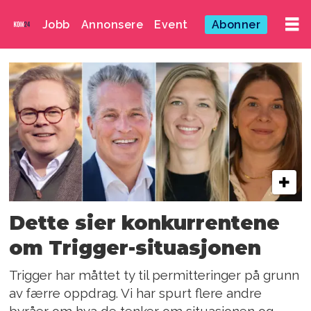
Jobb
Annonsere
Event
Abonner
Emne:
anette
jamtvedt
Dette sier konkurrentene
om Trigger-situasjonen
Trigger har måttet ty til permitteringer på grunn
av færre oppdrag. Vi har spurt flere andre