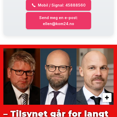
Mobil / Signal: 45888560
Send meg en e-post:
ellen@kom24.no
– Tilsynet går for langt