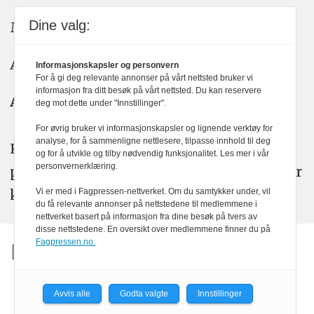
Dine valg:
Meninger: meninger@kom24.no
Annonse: annonse@watchmedia.no
Informasjonskapsler og personvern
For å gi deg relevante annonser på vårt nettsted bruker vi
informasjon fra ditt besøk på vårt nettsted. Du kan reservere
Abonnement:
kom24@watchmedia.no
deg mot dette under "Innstillinger".
For øvrig bruker vi informasjonskapsler og lignende verktøy for
analyse, for å sammenligne nettlesere, tilpasse innhold til deg
KOM24 arbeider etter Vær Varsom-
og for å utvikle og tilby nødvendig funksjonalitet. Les mer i vår
personvernerklæring.
plakatens regler for god presseskikk. Her
kan du lese mer om
PFUs
arbeid.
Vi er med i Fagpressen-nettverket. Om du samtykker under, vil
du få relevante annonser på nettstedene til medlemmene i
nettverket basert på informasjon fra dine besøk på tvers av
disse nettstedene. En oversikt over medlemmene finner du på
Fagpressen.no.
Avvis alle
Godta valgte
Innstillinger