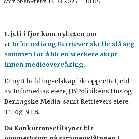
13.03.2025 - 10:05
SIST OPPDATERT
1. juli i fjor kom nyheten om
at
Infomedia og Retriever skulle slå seg
sammen for å bli en sterkere aktør
innen medieovervåking
.
Et nytt holdingselskap ble opprettet, eid
av Infomedias eiere, JP/Politikens Hus og
Berlingske Media, samt Retrievers eiere,
TT og NTB.
Da Konkurransetilsynet ble
oppmerksom på sammenslåingen i