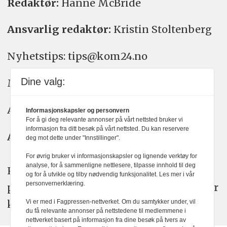
Redaktør:
Hanne McBride
Ansvarlig redaktør:
Kristin Stoltenberg
Nyhetstips: tips@kom24.no
Dine valg:
Meninger: meninger@kom24.no
Annonse: annonse@watchmedia.no
Informasjonskapsler og personvern
For å gi deg relevante annonser på vårt nettsted bruker vi
informasjon fra ditt besøk på vårt nettsted. Du kan reservere
Abonnement:
kom24@watchmedia.no
deg mot dette under "Innstillinger".
For øvrig bruker vi informasjonskapsler og lignende verktøy for
analyse, for å sammenligne nettlesere, tilpasse innhold til deg
KOM24 arbeider etter Vær Varsom-
og for å utvikle og tilby nødvendig funksjonalitet. Les mer i vår
personvernerklæring.
plakatens regler for god presseskikk. Her
kan du lese mer om
PFUs
arbeid.
Vi er med i Fagpressen-nettverket. Om du samtykker under, vil
du få relevante annonser på nettstedene til medlemmene i
nettverket basert på informasjon fra dine besøk på tvers av