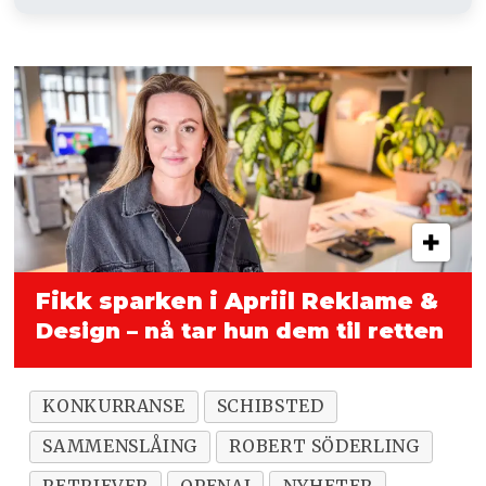
Fikk sparken i Apriil Reklame &
Design – nå tar hun dem til retten
KONKURRANSE
SCHIBSTED
SAMMENSLÅING
ROBERT SÖDERLING