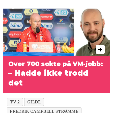
Over 700 søkte på VM-jobb:
– Hadde ikke trodd
det
TV 2
GILDE
FREDRIK CAMPBELL STRØMME