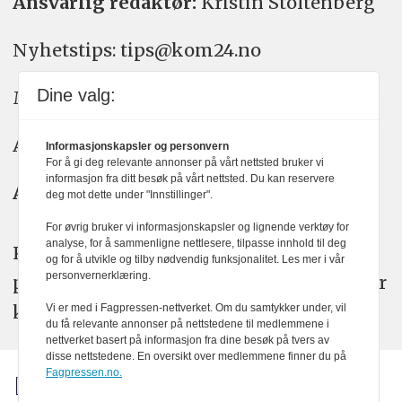
Ansvarlig redaktør:
Kristin Stoltenberg
Nyhetstips: tips@kom24.no
Dine valg:
Meninger: meninger@kom24.no
Annonse: annonse@watchmedia.no
Informasjonskapsler og personvern
For å gi deg relevante annonser på vårt nettsted bruker vi
informasjon fra ditt besøk på vårt nettsted. Du kan reservere
Abonnement:
kom24@watchmedia.no
deg mot dette under "Innstillinger".
For øvrig bruker vi informasjonskapsler og lignende verktøy for
analyse, for å sammenligne nettlesere, tilpasse innhold til deg
KOM24 arbeider etter Vær Varsom-
og for å utvikle og tilby nødvendig funksjonalitet. Les mer i vår
personvernerklæring.
plakatens regler for god presseskikk. Her
kan du lese mer om
PFUs
arbeid.
Vi er med i Fagpressen-nettverket. Om du samtykker under, vil
du få relevante annonser på nettstedene til medlemmene i
nettverket basert på informasjon fra dine besøk på tvers av
disse nettstedene. En oversikt over medlemmene finner du på
Fagpressen.no.